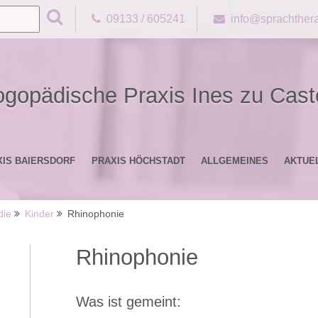
09133 / 605241
info@sprachthera
ogopädische Praxis Ines zu Caste
XIS BAIERSDORF
PRAXIS HÖCHSTADT
ALLGEMEINES
AKTUE
die
Kinder
Rhinophonie
Rhinophonie
Was ist gemeint: